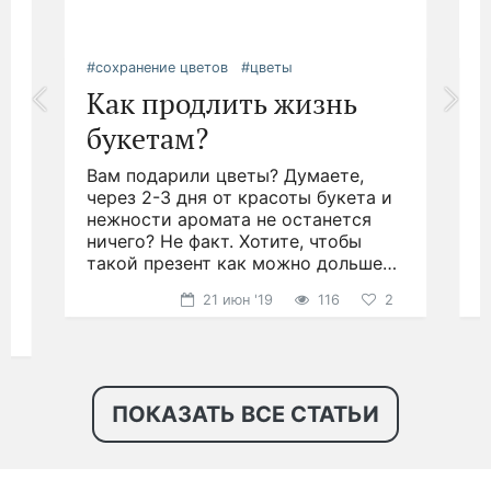
#сохранение цветов
#цветы
Как продлить жизнь
#
букетам?
Вам подарили цветы? Думаете,
через 2-3 дня от красоты букета и
нежности аромата не останется
.
д
ничего? Не факт. Хотите, чтобы
такой презент как можно дольше
н
радовал глаз?
р
21 июн '19
116
2
ПОКАЗАТЬ ВСЕ СТАТЬИ