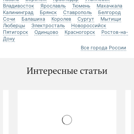
Владивосток
Ярославль
Тюмень
Махачкала
Калининград
Брянск
Ставрополь
Белгород
Сочи
Балашиха
Королев
Сургут
Мытищи
Люберцы
Электросталь
Новороссийск
Пятигорск
Одинцово
Красногорск
Ростов-на-
Дону
Все города России
Интересные статьи