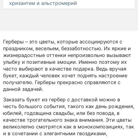
от
4 105 руб.
4 322 руб.
Цветочный романс – букет из гербер,
хризантем и альстромерий
от
4 882 руб.
5 139 руб.
Классический аккорд – букет из роз, лилий,
эустом, гербер и альстромерий