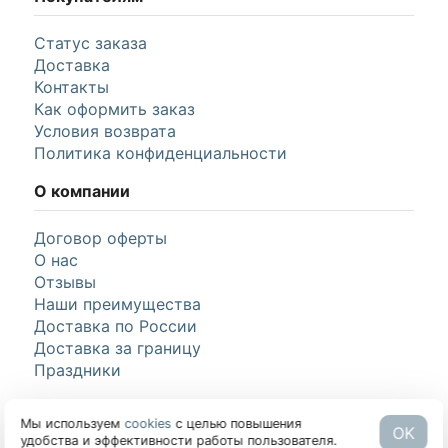
от
6 450 руб.
Чарующая нежность – букет из роз, лилий и
гербер
от
4 328 руб.
Яркое настроение – букет из гербер, роз и
хризантем
Мы используем
cookies
с целью повышения
OK
удобства и эффективности работы пользователя.