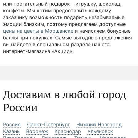
от
3 472 руб.
3 655 руб.
Солнечный драйв – яркий букет из хризантем,
кустовых роз и гербер
от
3 666 руб.