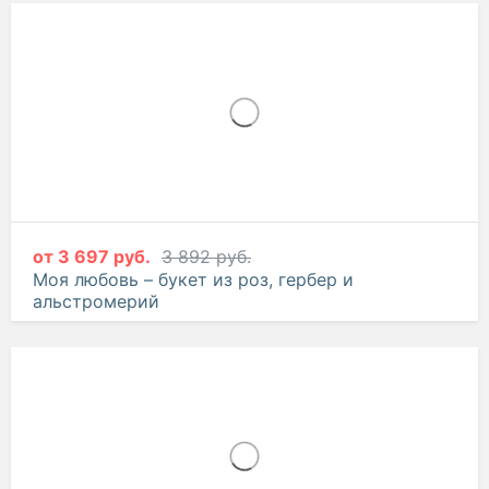
от
3 779 руб.
3 978 руб.
Само совершенство – букет из роз, гербер,
гвоздик и эустом
от
3 697 руб.
3 892 руб.
Моя любовь – букет из роз, гербер и
альстромерий