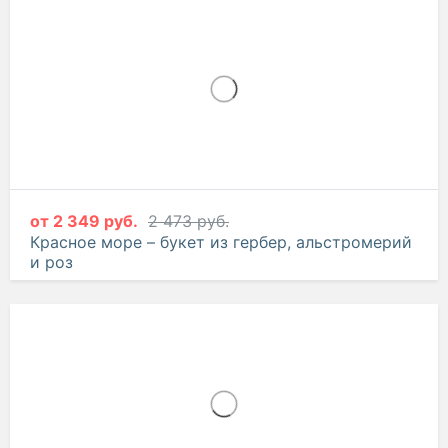
2 580 руб.
Нежность рассвета – букет из хризантемы,
кустовой розы и герберы
от
2 349 руб.
2 473 руб.
Красное море – букет из гербер, альстромерий
и роз