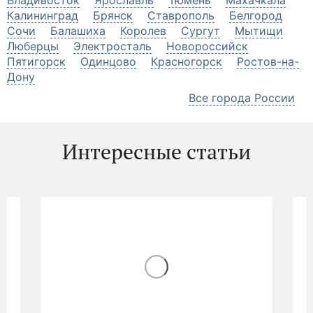
Великолепное сопрано – букет из гербер и
хризантем
7 455 руб.
7 848 руб.
Моя принцесса – композиция из роз,
альстромерий, эустом и гербер