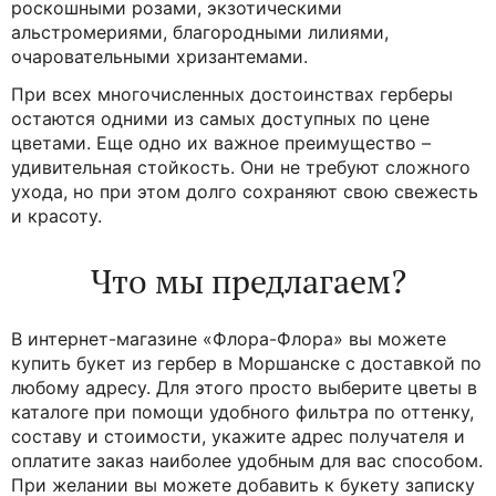
от
3 881 руб.
4 085 руб.
Малиновое наслаждение – букет из лилий,
гербер и роз