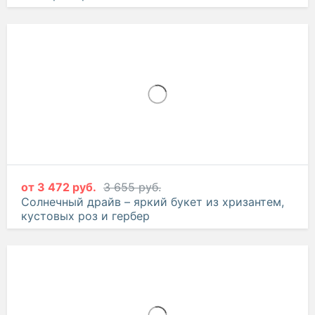
от
3 268 руб.
3 440 руб.
Лесная сказка – букет из хризантем и
альстромерий
от
3 472 руб.
3 655 руб.
Солнечный драйв – яркий букет из хризантем,
кустовых роз и гербер