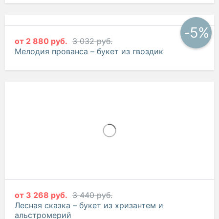
-5%
от
2 962 руб.
3 118 руб.
Красная гавань – букет из хризантем, гербер и
альстромерий
-5%
от
2 880 руб.
3 032 руб.
Мелодия прованса – букет из гвоздик