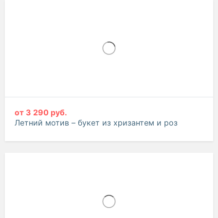
от
4 328 руб.
Яркое настроение – букет из гербер, роз и
хризантем
от
3 290 руб.
Летний мотив – букет из хризантем и роз