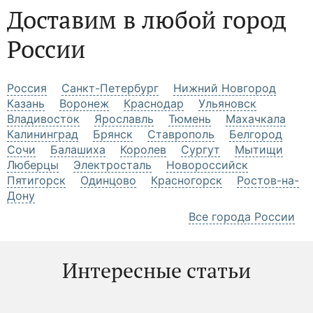
Доставим в любой город
России
Россия
Санкт-Петербург
Нижний Новгород
Казань
Воронеж
Краснодар
Ульяновск
Владивосток
Ярославль
Тюмень
Махачкала
Калининград
Брянск
Ставрополь
Белгород
Сочи
Балашиха
Королев
Сургут
Мытищи
Люберцы
Электросталь
Новороссийск
Пятигорск
Одинцово
Красногорск
Ростов-на-
Дону
Все города России