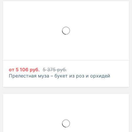
от
3 227 руб.
3 397 руб.
Воздушный поцелуй – букет из кустовых
хризантем, эустом и гвоздик
от
5 106 руб.
5 375 руб.
Прелестная муза – букет из роз и орхидей