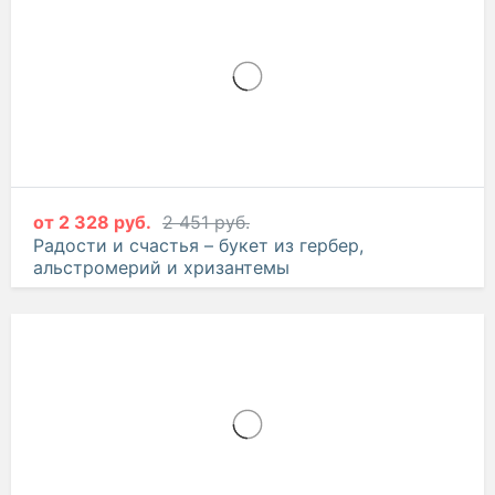
Тайна сердца – композиция из эустом и
альстромерий
от
2 328 руб.
2 451 руб.
Радости и счастья – букет из гербер,
альстромерий и хризантемы