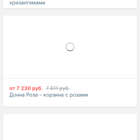
от
5 801 руб.
6 106 руб.
От всей души – корзина с розами и кустовыми
хризантемами
от
7 230 руб.
7 611 руб.
Донна Роза – корзина с розами