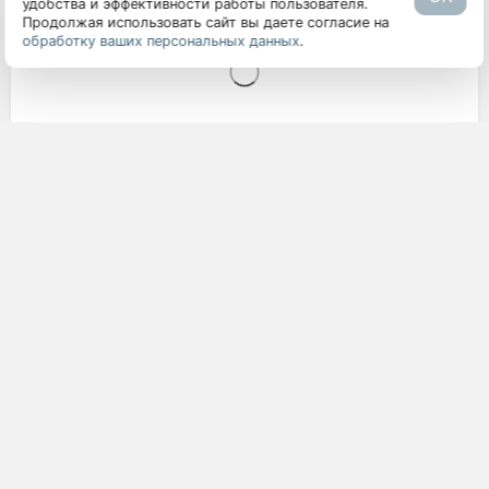
Моя нежность – корзина с розовыми розами
удобства и эффективности работы пользователя.
Продолжая использовать сайт вы даете согласие на
обработку ваших персональных данных
.
от
2 655 руб.
2 795 руб.
Изысканный аромат – букет из розовых и
белых роз