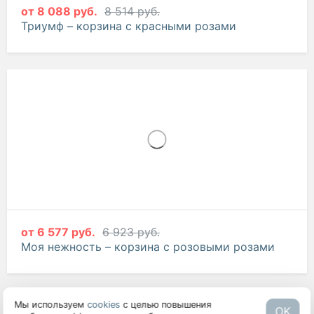
от
8 088 руб.
8 514 руб.
Триумф – корзина с красными розами
от
6 577 руб.
6 923 руб.
Мы используем
cookies
с целью повышения
OK