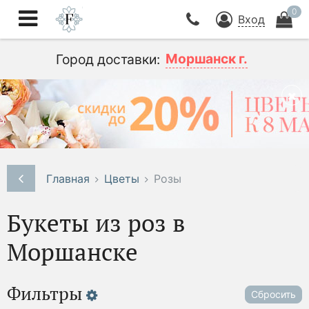
0
Вход
Моршанск г.
Город доставки:
Главная
Цветы
Розы
Букеты из роз в
Моршанске
Фильтры
Сбросить