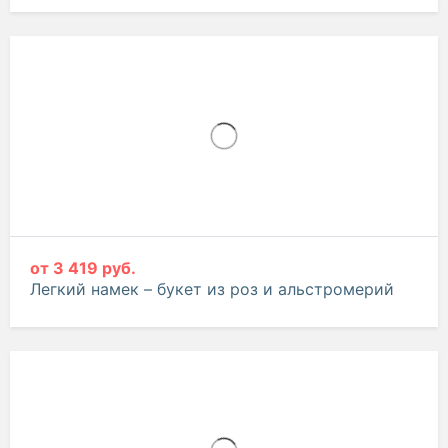
от
4 861 руб.
5 117 руб.
Закат в Венеции – букет из роз и ирисов
от
3 419 руб.
Легкий намек – букет из роз и альстромерий